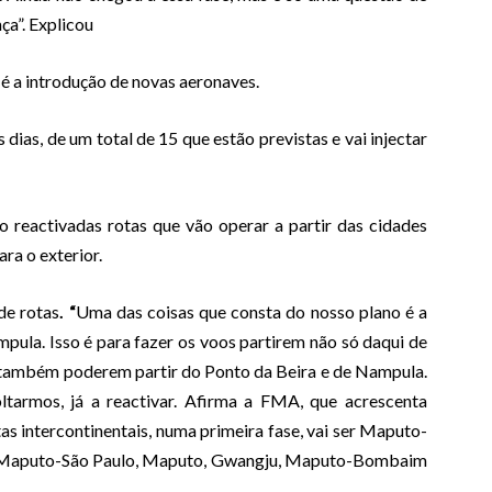
a”. Explicou
é a introdução de novas aeronaves.
dias, de um total de 15 que estão previstas e vai injectar
ão reactivadas rotas que vão operar a partir das cidades
ra o exterior.
de rotas
. “
Uma das coisas que consta do nosso plano é a
pula. Isso é para fazer os voos partirem não só daqui de
, também poderem partir do Ponto da Beira e de Nampula.
oltarmos, já a reactivar. Afirma a FMA, que acrescenta
as intercontinentais, numa primeira fase, vai ser Maputo-
mo Maputo-São Paulo, Maputo, Gwangju, Maputo-Bombaim