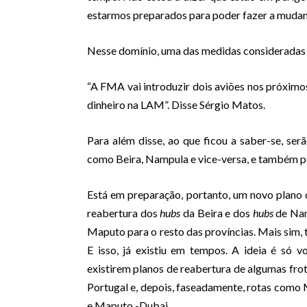
estarmos preparados para poder fazer a mudanç
Nesse domínio, uma das medidas consideradas 
“A FMA vai introduzir dois aviões nos próximos 
dinheiro na LAM”. Disse Sérgio Matos.
Para além disse, ao que ficou a saber-se, ser
como Beira, Nampula e vice-versa, e também pa
Está em preparação, portanto, um novo plano 
reabertura dos
hubs
da Beira e dos
hubs
de Nam
Maputo para o resto das províncias. Mais sim
E isso, já existiu em tempos. A ideia é só v
existirem planos de reabertura de algumas frot
Portugal e, depois, faseadamente, rotas co
e Maputo -Dubai.