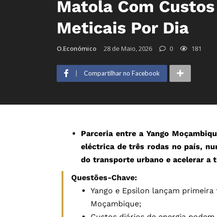
Matola Com Custos 
Meticais Por Dia
O.Económico
28 de Maio, 2026
0
181
Compartilhar no Facebook
Parceria entre a Yango Moçambique
eléctrica de três rodas no país, 
do transporte urbano e acelerar a 
Questões-Chave:
Yango e Epsilon lançam primeira 
Moçambique;
Custos diários de energia podem 