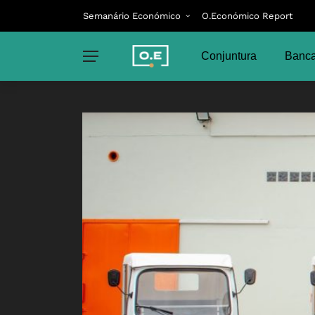
Semanário Económico
O.Económico Report
Conjuntura
Banca