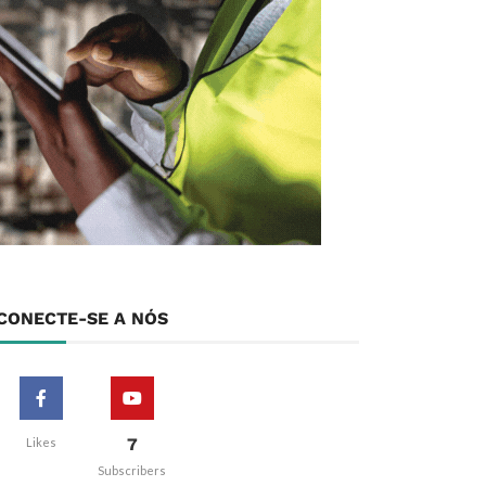
CONECTE-SE A NÓS
7
Likes
Subscribers