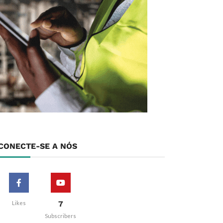
CONECTE-SE A NÓS
7
Likes
Subscribers