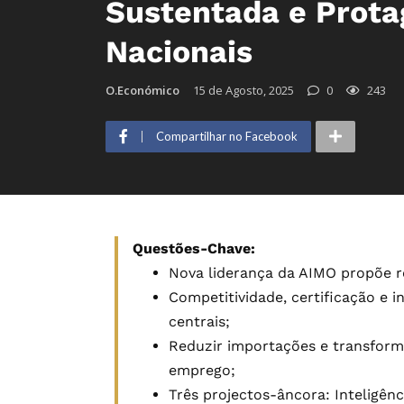
Sustentada e Prota
Nacionais
O.Económico
15 de Agosto, 2025
0
243
Compartilhar no Facebook
Questões-Chave:
Nova liderança da AIMO propõe re
Competitividade, certificação e 
centrais;
Reduzir importações e transform
emprego;
Três projectos-âncora: Inteligên