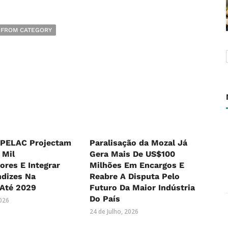
 FROM CATEGORY
FPELAC Projectam
Paralisação da Mozal Já
 Mil
Gera Mais De US$100
ores E Integrar
Milhões Em Encargos E
ndizes Na
Reabre A Disputa Pelo
 Até 2029
Futuro Da Maior Indústria
Do País
2026
24 de Julho, 2026