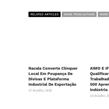
RELATED ARTICLES
MORE FROM AUTHOR
MORE
Nacala Converte Clínquer
AIMO E I
Local Em Poupança De
Qualificar
Divisas E Plataforma
Trabalhad
Industrial De Exportação
500 Apre
Indústria
27 de Julho, 2026
24 de Julho, 