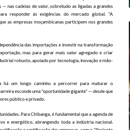
 — nas cadeias de valor, sobretudo as ligadas a grandes
 para responder às exigências do mercado global. “A
ra que as empresas moçambicanas participem nos grandes
dependência das importações e investir na transformação
exportação, mas para gerar mais valor agregado e criar
ustrial robusto, apoiado por tecnologia, inovação e mão-
nda há um longo caminho a percorrer para maturar o
 barreira esconde uma “oportunidade gigante” — desde que
ores público e privado.
unidades. Para Chibanga, é fundamental que a agenda de
vo e energético, abrangendo toda a indústria nacional.
alificação e certificação das empresas, com o “Projecto