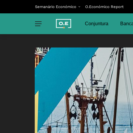
Semanário Económico
O.Económico Report
Conjuntura
Banca