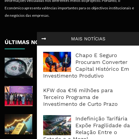
informações veiculadas nos diferentes meios do projecto. Portanto, o
Económico apresenta valências importantes para os objectivos institucionais e
de negócios das empresas.
MAIS NOTÍCIAS
ÚLTIMAS NOTÍCIAS
Chapo E Seguro
Dólar Mantém-Se Perto Do Mínimo
Procuram Converter
De Seis Semanas À Espera Dos
Capital Histórico Em
Dados Do Emprego
Investimento Produtivo
Moçambique Apresenta Potencial
KFW doa €16 milhões para
Energético À Africa50 Para Atrair
Terceiro Programa de
Novos Investimentos
Investimento de Curto Prazo
Ouro Atinge Máximo De Sete
Indefinição Tarifária
Semanas Com Esperança De
Expõe Fragilidade da
Reabertura De Hormuz
Relação Entre o