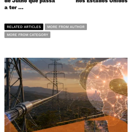
de Julho que passa
nos Estados Unidos
a ter ...
RELATED ARTICLES
MORE FROM AUTHOR
MORE FROM CATEGORY