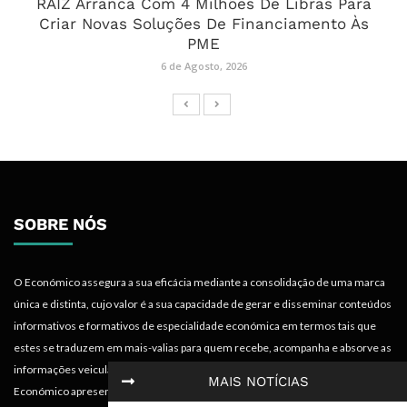
RAIZ Arranca Com 4 Milhões De Libras Para
Criar Novas Soluções De Financiamento Às
PME
6 de Agosto, 2026
SOBRE NÓS
O Económico assegura a sua eficácia mediante a consolidação de uma marca
única e distinta, cujo valor é a sua capacidade de gerar e disseminar conteúdos
informativos e formativos de especialidade económica em termos tais que
estes se traduzem em mais-valias para quem recebe, acompanha e absorve as
informações veiculadas nos diferentes meios do projecto. Portanto, o
MAIS NOTÍCIAS
Económico apresenta valências importantes para os objectivos institucionais e