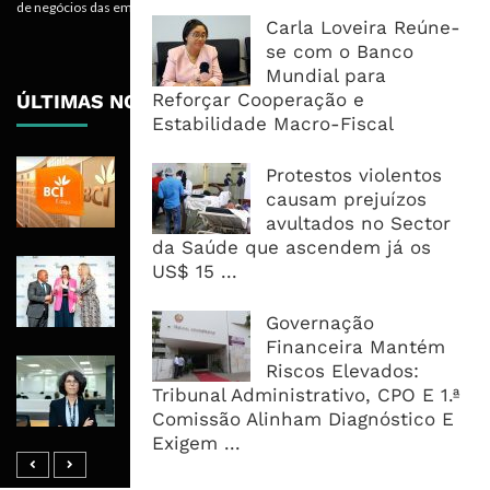
de negócios das empresas.
Carla Loveira Reúne-
se com o Banco
Mundial para
Reforçar Cooperação e
ÚLTIMAS NOTÍCIAS
Estabilidade Macro-Fiscal
BCI Lucra 3,34 Mil Milhões De
Protestos violentos
Meticais, Mas Crédito A Clientes
causam prejuízos
Recua 5,5%
avultados no Sector
da Saúde que ascendem já os
RAIZ Arranca Com 4 Milhões De
US$ 15 ...
Libras Para Criar Novas Soluções De
Financiamento Às PME
Governação
Financeira Mantém
Banco De Desenvolvimento Pode
Riscos Elevados:
Mobilizar Capital, Mas Governação
Tribunal Administrativo, CPO E 1.ª
Define O Resultado
Comissão Alinham Diagnóstico E
Exigem ...