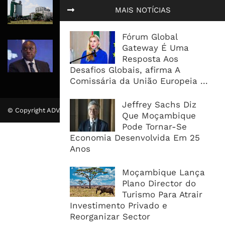
para a Mozal após suspensão das
MAIS NOTÍCIAS
operações
Fórum Global
CEO do Standard Bank pede ao
Gateway É Uma
Governo que “saia do caminho” e
Resposta Aos
facilite os negócios
Desafios Globais, afirma A
Comissária da União Europeia ...
Jeffrey Sachs Diz
© Copyright ADVALUE. Todos Direitos Reservados.
Que Moçambique
Pode Tornar-Se
Economia Desenvolvida Em 25
Anos
Moçambique Lança
Plano Director do
Turismo Para Atrair
Investimento Privado e
Reorganizar Sector