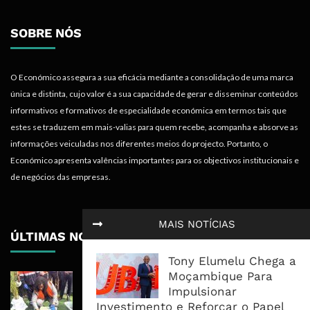
SOBRE NÓS
O Económico assegura a sua eficácia mediante a consolidação de uma marca
única e distinta, cujo valor é a sua capacidade de gerar e disseminar conteúdos
informativos e formativos de especialidade económica em termos tais que
estes se traduzem em mais-valias para quem recebe, acompanha e absorve as
informações veiculadas nos diferentes meios do projecto. Portanto, o
Económico apresenta valências importantes para os objectivos institucionais e
de negócios das empresas.
MAIS NOTÍCIAS
ÚLTIMAS NOTÍCIAS
Tony Elumelu Chega a
Moçambique Para
MPDC Investe 67 Milhões de
Impulsionar
Meticais em Pessene e Reitera
Investimento e Reforçar o Papel
Educação no Centro do