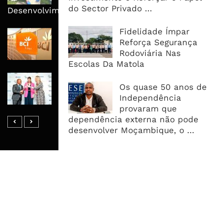
do Sector Privado ...
Desenvolvimento
Fidelidade Ímpar
BCI Lucra 3,34 Mil Milhões De
Reforça Segurança
Meticais, Mas Crédito A Clientes
Rodoviária Nas
Recua 5,5%
Escolas Da Matola
RAIZ Arranca Com 4 Milhões De
Os quase 50 anos de
Libras Para Criar Novas Soluções De
Independência
Financiamento Às PME
provaram que
dependência externa não pode
desenvolver Moçambique, o ...
MAIS ACESSADOS
Tempestade Tropical GEZANI Poderá
Afectar Mais De Um Milhão De
Pessoas No Centro E Sul ...