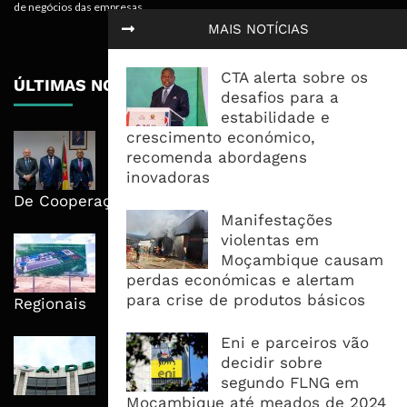
de negócios das empresas.
MAIS NOTÍCIAS
CTA alerta sobre os
ÚLTIMAS NOTÍCIAS
desafios para a
estabilidade e
crescimento económico,
Moçambique E ECA Colocam
recomenda abordagens
Emprego, Industrialização E
inovadoras
Execução No Centro Da Nova Agenda
De Cooperação
Manifestações
violentas em
Nova Capacidade Cimenteira Coloca
Moçambique causam
Moçambique No Caminho Da Auto-
perdas económicas e alertam
Suficiência E Das Exportações
para crise de produtos básicos
Regionais
Eni e parceiros vão
AfDB Aprova US$265 Milhões E
decidir sobre
Acelera Ligação Da Zâmbia Ao
segundo FLNG em
Corredor Do Lobito
Moçambique até meados de 2024