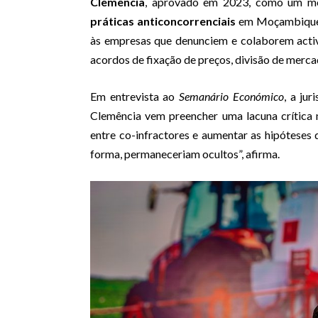
Clemência
, aprovado em 2023, como um me
práticas anticoncorrenciais
em Moçambique.
às empresas que denunciem e colaborem activ
acordos de fixação de preços, divisão de mercad
Em entrevista ao
Semanário Económico
, a ju
Clemência vem preencher uma lacuna crítica n
entre co-infractores e aumentar as hipóteses
forma, permaneceriam ocultos”, afirma.