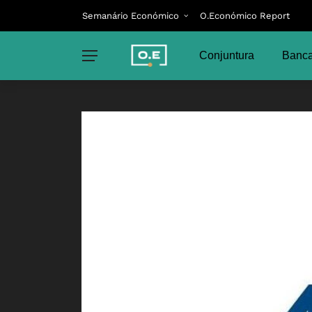
Semanário Económico
O.Económico Report
Conjuntura
Banca