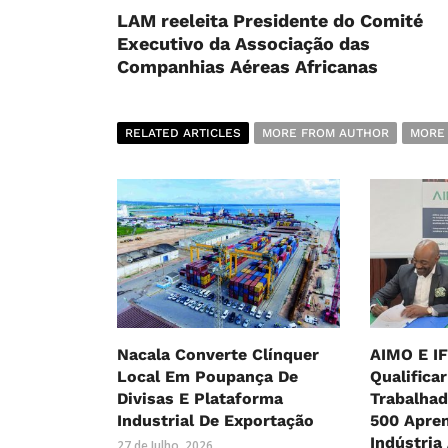
LAM reeleita Presidente do Comité
Executivo da Associação das
Companhias Aéreas Africanas
RELATED ARTICLES
MORE FROM AUTHOR
MORE
Nacala Converte Clínquer
AIMO E I
Local Em Poupança De
Qualificar
Divisas E Plataforma
Trabalhad
Industrial De Exportação
500 Apre
Indústria
27 de Julho, 2026