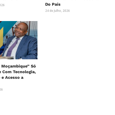
Do País
2026
24 de Julho, 2026
m Moçambique” Só
e Com Tecnologia,
 e Acesso a
s
026