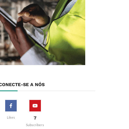
CONECTE-SE A NÓS
7
Likes
Subscribers