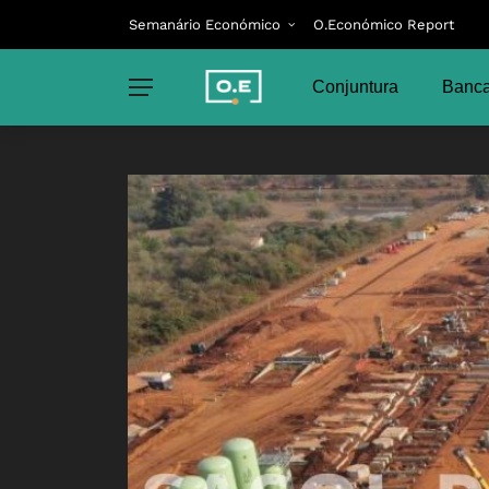
Semanário Económico
O.Económico Report
Conjuntura
Banca