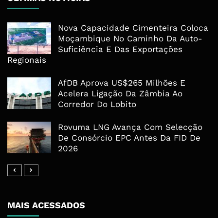
8 de Agosto, 2026
Nova Capacidade Cimenteira Coloca
DESTAQUE
Moçambique No Caminho Da Auto-
Suficiência E Das Exportações
Maputo Vai Acolher Cimeira Africana De
Regionais
Traveltech E Coloca Digitalização No Centro Da
Agenda Turística
AfDB Aprova US$265 Milhões E
8 de Agosto, 2026
Acelera Ligação Da Zâmbia Ao
Corredor Do Lobito
Rovuma LNG Avança Com Selecção
De Consórcio EPC Antes Da FID De
2026
MAIS ACESSADOS