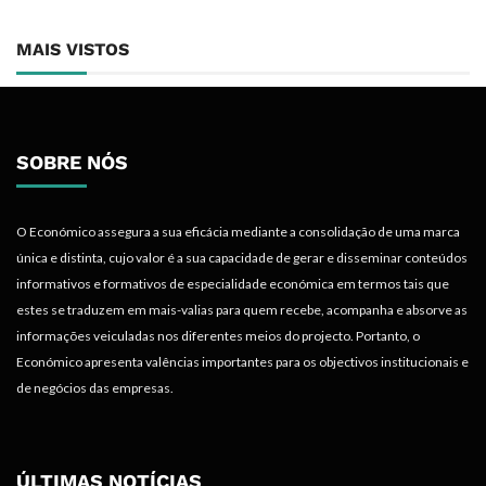
MAIS VISTOS
MANUFACTURAS
Nova Capacidade Cimenteira Coloca
SOBRE NÓS
Moçambique No Caminho Da Auto-Suficiência E
Das Exportações Regionais
8 de Agosto, 2026
O Económico assegura a sua eficácia mediante a consolidação de uma marca
única e distinta, cujo valor é a sua capacidade de gerar e disseminar conteúdos
ÁFRICA
informativos e formativos de especialidade económica em termos tais que
estes se traduzem em mais-valias para quem recebe, acompanha e absorve as
AfDB Aprova US$265 Milhões E Acelera Ligação
informações veiculadas nos diferentes meios do projecto. Portanto, o
Da Zâmbia Ao Corredor Do Lobito
Económico apresenta valências importantes para os objectivos institucionais e
8 de Agosto, 2026
de negócios das empresas.
ENERGIA E MINERAÇÃO
Rovuma LNG Avança Com Selecção De Consórcio
ÚLTIMAS NOTÍCIAS
EPC Antes Da FID De 2026