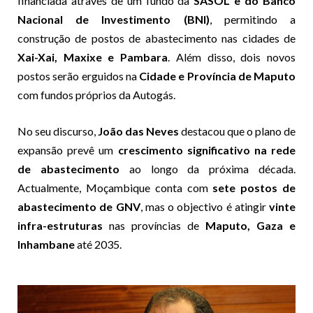
financiada através de um fundo da
SASOL e do Banco
Nacional de Investimento (BNI)
, permitindo a
construção de postos de abastecimento nas cidades de
Xai-Xai, Maxixe e Pambara
. Além disso, dois novos
postos serão erguidos na
Cidade e Província de Maputo
com fundos próprios da Autogás.
No seu discurso,
João das Neves
destacou que o plano de
expansão prevê um
crescimento significativo na rede
de abastecimento
ao longo da próxima década.
Actualmente, Moçambique conta com
sete postos de
abastecimento de GNV
, mas o objectivo é atingir
vinte
infra-estruturas
nas províncias de
Maputo, Gaza e
Inhambane
até 2035.