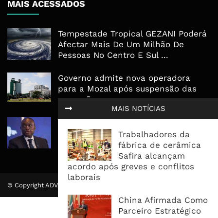
MAIS ACESSADOS
Tempestade Tropical GEZANI Poderá
Afectar Mais De Um Milhão De
Pessoas No Centro E Sul ...
Governo admite nova operadora
para a Mozal após suspensão das
operações
MAIS NOTÍCIAS
CEO do Standard Bank pede ao
Governo que “saia do caminho” e
Trabalhadores da
facilite os negócios
fábrica de cerâmica
Safira alcançam
acordo após greves e conflitos
laborais
© Copyright ADVALUE. Todos Direitos Reservados.
China Afirmada Como
Parceiro Estratégico