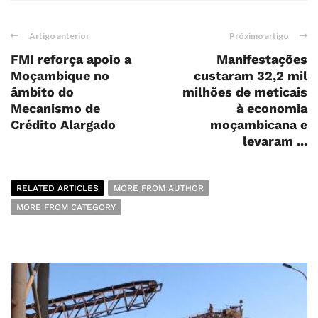
Artigo anterior
Próximo artigo
FMI reforça apoio a
Manifestações
Moçambique no
custaram 32,2 mil
âmbito do
milhões de meticais
Mecanismo de
à economia
Crédito Alargado
moçambicana e
levaram ...
RELATED ARTICLES
MORE FROM AUTHOR
MORE FROM CATEGORY