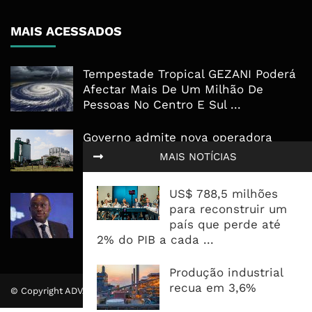
MAIS ACESSADOS
Tempestade Tropical GEZANI Poderá
Afectar Mais De Um Milhão De
Pessoas No Centro E Sul ...
Governo admite nova operadora
para a Mozal após suspensão das
MAIS NOTÍCIAS
operações
US$ 788,5 milhões
CEO do Standard Bank pede ao
para reconstruir um
Governo que “saia do caminho” e
país que perde até
facilite os negócios
2% do PIB a cada ...
Produção industrial
recua em 3,6%
© Copyright ADVALUE. Todos Direitos Reservados.