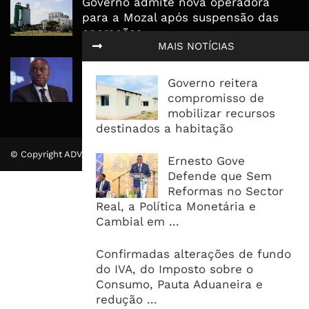
Governo admite nova operadora
para a Mozal após suspensão das
operações
MAIS NOTÍCIAS
CEO do Standard Bank pede ao
Governo que “saia do caminho” e
Governo reitera
facilite os negócios
compromisso de
mobilizar recursos
destinados a habitação
© Copyright ADVALUE. Todos Direitos Reservados.
Ernesto Gove
Defende que Sem
Reformas no Sector
Real, a Política Monetária e
Cambial em ...
Confirmadas alterações de fundo
do IVA, do Imposto sobre o
Consumo, Pauta Aduaneira e
redução ...