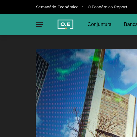
Semanário Económico
O.Económico Report
Conjuntura
Banca