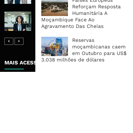
Países Europeus
Financiamento Às PME
Reforçam Resposta
Humanitária A
Banco De Desenvolvimento Pode
Moçambique Face Ao
Mobilizar Capital, Mas Governação
Agravamento Das Cheias
Define O Resultado
Reservas
moçambicanas caem
em Outubro para US$
3.038 milhões de dólares
MAIS ACESSADOS
Tempestade Tropical GEZANI Poderá
Afectar Mais De Um Milhão De
Pessoas No Centro E Sul ...
Governo admite nova operadora
para a Mozal após suspensão das
operações