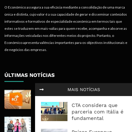
O Económico assegura a sua eficácia mediante a consolidação de uma marca
única e distinta, cujo valor é a sua capacidade de gerar e disseminar conteúdos
informativos e formativos de especialidade económica em termos tais que
estes se traduzem em mais-valias para quem recebe, acompanha e absorve as
informações veiculadas nos diferentes meios do projecto. Portanto, o
Económico apresenta valências importantes para os objectivos institucionais e
de negócios das empresas.
ÚLTIMAS NOTÍCIAS
MAIS NOTÍCIAS
BCI Lucra 3,34 Mil Milhões De
Meticais, Mas Crédito A Clientes
CTA considera que
Recua 5,5%
parceria com Itália é
fundamental
RAIZ Arranca Com 4 Milhões De
Libras Para Criar Novas Soluções De