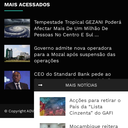
MAIS ACESSADOS
Tempestade Tropical GEZANI Poderá
Afectar Mais De Um Milhão De
Pessoas No Centro E Sul ...
Governo admite nova operadora
para a Mozal após suspensão das
operações
CEO do Standard Bank pede ao
Governo que “saia do caminho” e
MAIS NOTÍCIAS
facilite os negócios
Acções para retirar o
País da “Lista
© Copyright ADVALUE. Todos Direitos Reservados.
Cinzenta” do GAFI
Moçambique reitera