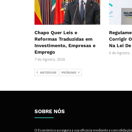
Chapo Quer Leis e
Regulame
Reformas Traduzidas em
Corrigir 
Investimento, Empresas e
Na Lei De
Emprego
6 de Agosto,
7 de Agosto, 2026
ANTERIOR
PRÓXIMO
SOBRE NÓS
O Económico assegura a sua eficácia mediante a consolidação