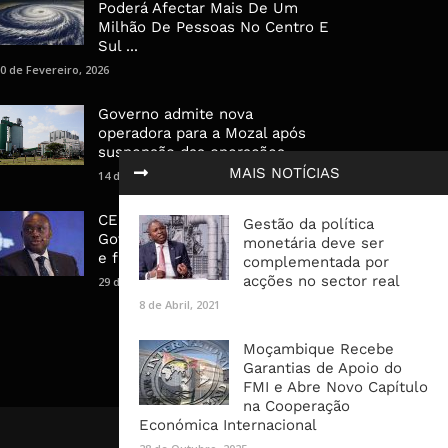
Poderá Afectar Mais De Um
Milhão De Pessoas No Centro E
Sul ...
0 de Fevereiro, 2026
Governo admite nova
operadora para a Mozal após
suspensão das operações
MAIS NOTÍCIAS
14 de Março, 2026
CEO do Standard Bank pede ao
Gestão da política
Governo que “saia do caminho”
monetária deve ser
e facilite os negócios
complementada por
acções no sector real
29 de Janeiro, 2025
8 de Abril, 2021
Moçambique Recebe
Garantias de Apoio do
FMI e Abre Novo Capítulo
na Cooperação
Económica Internacional