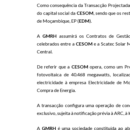
Como consequência da Transacção Projectada
do capital social da
CESOM
, sendo que os res
de Moçambique, EP (
EDM
).
A
GMRH
assumirá os Contratos de Gestão
celebrados entre a
CESOM
e a Scatec Solar 
Central.
De referir que a
CESOM
opera, como um Prod
fotovoltaica de 40.468 megawatts, localiz
electricidade à empresa Electricidade de Mo
Compra de Energia.
A transacção configura uma operação de conc
exclusivo, sujeita à notificação prévia à ARC, à 
A
GMRH
é uma
sociedade constituída ao abr