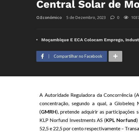
Central Solar de M
O.Económico
5 de Dezembro, 2023
0
103
Moçambique E ECA Colocam Emprego, Industr
Compartilhar no Facebook
A Autoridade Reguladora da Concorrência (A
concentração, segundo a qual, a Globeleq
(
GMRH
), pretende adquirir as participações
KLP Norfund Investments AS (
KPL
Norfund
)
52,5 e 22,5 por cento respectivamente – Trans