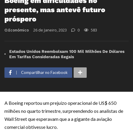
Boeing em dificuldades no
presente, mas antevê futuro
próspero
O.Económico
26 de Janeiro, 2023
0
583
Estados Unidos Reembolsam 100 Mil Milhões De Dólares
Em Tarifas Consideradas Ilegais
Compartilhar no Facebook
A Boeing reportou um prejuízo operacional de US$ 650
milhões no quarto trimestre, surpreendendo os analistas de
Wall Street que esperavam que a a gigante da aviação
comercial obtivesse lucro.