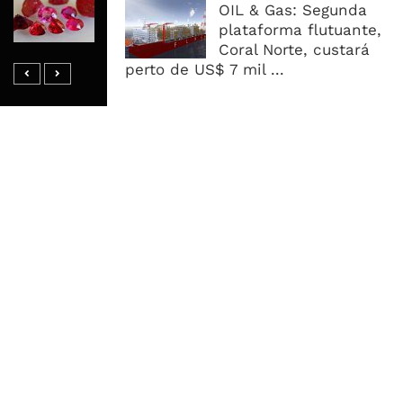
OIL & Gas: Segunda
Internacional de Gemas Para Dentro
plataforma flutuante,
do País e Procura Reter Mais Valor
Coral Norte, custará
perto de US$ 7 mil ...
MAIS ACESSADOS
Tempestade Tropical GEZANI Poderá
Afectar Mais De Um Milhão De
Pessoas No Centro E Sul ...
Governo admite nova operadora
para a Mozal após suspensão das
operações
CEO do Standard Bank pede ao
Governo que “saia do caminho” e
facilite os negócios