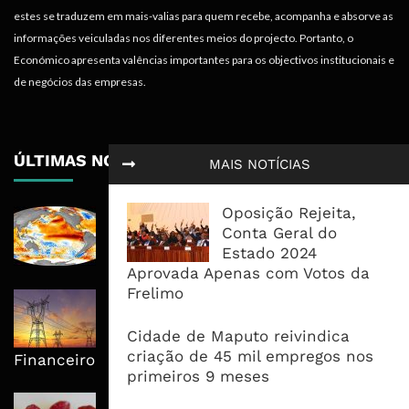
estes se traduzem em mais-valias para quem recebe, acompanha e absorve as
informações veiculadas nos diferentes meios do projecto. Portanto, o
Económico apresenta valências importantes para os objectivos institucionais e
de negócios das empresas.
ÚLTIMAS NOTÍCIAS
MAIS NOTÍCIAS
Oposição Rejeita,
El Niño Pode Empurrar Mais 49
Conta Geral do
Milhões Para Insegurança Alimentar
Estado 2024
Aguda Até 2027
Aprovada Apenas com Votos da
Frelimo
Mphanda Nkuwa Antecipa
Benefícios Locais Com Electrificação
Cidade de Maputo reivindica
de Comunidades Antes do Fecho
criação de 45 mil empregos nos
Financeiro
primeiros 9 meses
Moçambique Leva Leilão