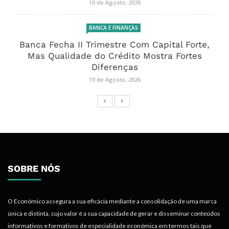
10 de Agosto, 2026
BANCA E FINANÇAS
Banca Fecha II Trimestre Com Capital Forte,
Mas Qualidade do Crédito Mostra Fortes
Diferenças
10 de Agosto, 2026
SOBRE NÓS
O Económico assegura a sua eficácia mediante a consolidação de uma marca
única e distinta, cujo valor é a sua capacidade de gerar e disseminar conteúdos
informativos e formativos de especialidade económica em termos tais que