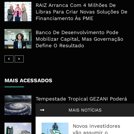
RAIZ Arranca Com 4 Milhões De
Libras Para Criar Novas Soluções De
Financiamento Às PME
Banco De Desenvolvimento Pode
Mobilizar Capital, Mas Governação
Define O Resultado
MAIS ACESSADOS
Tempestade Tropical GEZANI Poderá
Afectar Mais De Um Milhão De
MAIS NOTÍCIAS
Pessoas No Centro E Sul ...
Novos investidores
Governo admite nova operadora
vão assumir o
para a Mozal após suspensão das