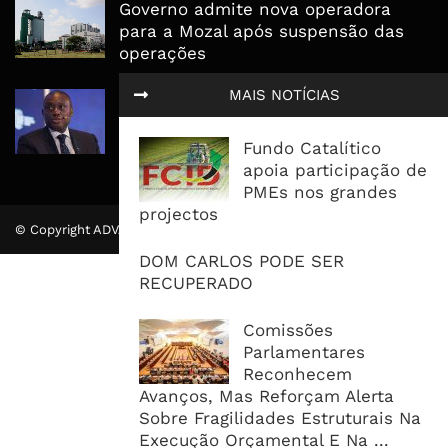
Governo admite nova operadora
para a Mozal após suspensão das
operações
MAIS NOTÍCIAS
CEO do Standard Bank pede ao
Governo que “saia do caminho” e
facilite os negócios
Fundo Catalítico
apoia participação de
PMEs nos grandes
projectos
© Copyright ADVALUE. Todos Direitos Reservados.
DOM CARLOS PODE SER
RECUPERADO
Comissões
Parlamentares
Reconhecem
Avanços, Mas Reforçam Alerta
Sobre Fragilidades Estruturais Na
Execução Orçamental E Na ...