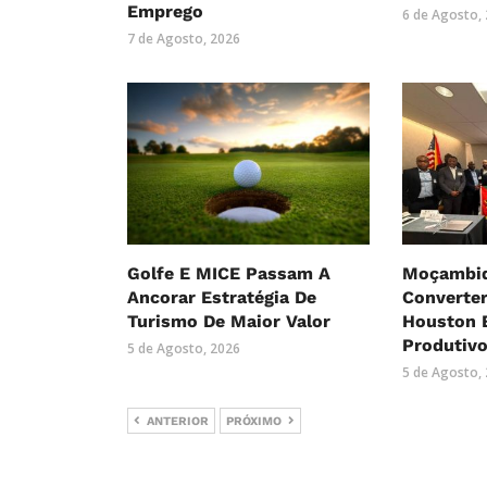
Emprego
6 de Agosto,
7 de Agosto, 2026
Golfe E MICE Passam A
Moçambiq
Ancorar Estratégia De
Converte
Turismo De Maior Valor
Houston 
Produtiv
5 de Agosto, 2026
5 de Agosto,
ANTERIOR
PRÓXIMO