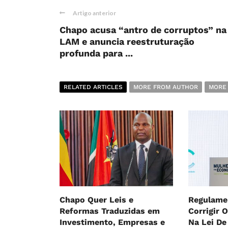
Artigo anterior
Chapo acusa “antro de corruptos” na
LAM e anuncia reestruturação
profunda para ...
RELATED ARTICLES
MORE FROM AUTHOR
MORE
Chapo Quer Leis e
Regulame
Reformas Traduzidas em
Corrigir 
Investimento, Empresas e
Na Lei De