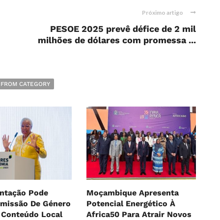
Próximo artigo
PESOE 2025 prevê défice de 2 mil
milhões de dólares com promessa ...
 FROM CATEGORY
ntação Pode
Moçambique Apresenta
Omissão De Género
Potencial Energético À
 Conteúdo Local
Africa50 Para Atrair Novos