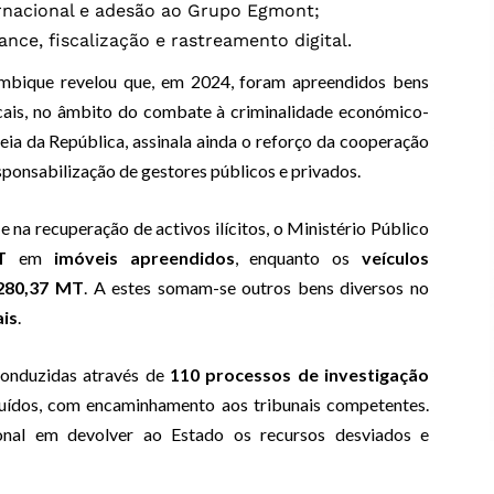
rnacional e adesão ao Grupo Egmont;
ce, fiscalização e rastreamento digital.
mbique revelou que, em 2024, foram apreendidos bens
icais, no âmbito do combate à criminalidade económico-
eia da República, assinala ainda o reforço da cooperação
ponsabilização de gestores públicos e privados.
na recuperação de activos ilícitos, o Ministério Público
T
em
imóveis apreendidos
, enquanto os
veículos
.280,37 MT
. A estes somam-se outros bens diversos no
ais
.
conduzidas através de
110 processos de investigação
luídos, com encaminhamento aos tribunais competentes.
ional em devolver ao Estado os recursos desviados e