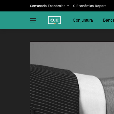
Semanário Económico
O.Económico Report
Conjuntura
Banca