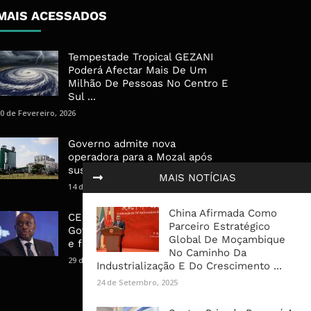
MAIS ACESSADOS
Tempestade Tropical GEZANI
Poderá Afectar Mais De Um
Milhão De Pessoas No Centro E
Sul ...
0 de Fevereiro, 2026
Governo admite nova
operadora para a Mozal após
suspensão das operações
MAIS NOTÍCIAS
14 de Março, 2026
China Afirmada Como
CEO do Standard Bank pede ao
Parceiro Estratégico
Governo que “saia do caminho”
Global De Moçambique
e facilite os negócios
No Caminho Da
29 de Janeiro, 2025
Industrialização E Do Crescimento ...
24 de Setembro, 2025