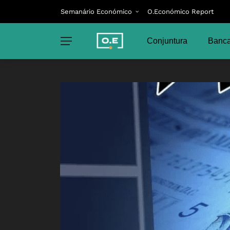
Semanário Económico
O.Económico Report
Conjuntura
Banca