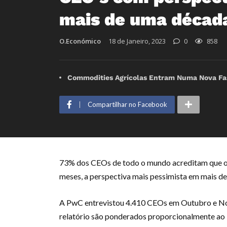
mais de uma décad
O.Económico
18 de Janeiro, 2023
0
858
Commodities Agrícolas Entram Numa Nova Fas
Compartilhar no Facebook
73% dos CEOs de todo o mundo acreditam que o
meses, a perspectiva mais pessimista em mais d
A PwC entrevistou 4.410 CEOs em Outubro e No
relatório são ponderados proporcionalmente ao P