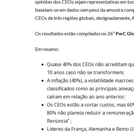
opiniões dos CEOs sejam representativas em toda
baseiam-se em dados sem peso da amostra compl
CEOs de três regiões globais, designadamente, A
Os resultados estão compilados no 26º
PwC Glo
Em resumo:
Quase 40% dos CEOs não acreditam qu
10 anos caso não se transformem;
A inflação (40%), a volatilidade macroe
classificados como as principais ameaça
caíram em relação ao ano anterior;
Os CEOs estão a cortar custos, mas 60
80% não planeia reduzir a remuneração
Renúncia” ;
Líderes da França, Alemanha e Reino 