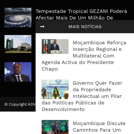
Tempestade Tropical GEZANI Poderá
Afectar Mais De Um Milhão De
Pessoas No Centro E Sul ...
MAIS NOTÍCIAS
Governo admite nova operadora
Moçambique Reforça
para a Mozal após suspensão das
Inserção Regional e
operações
Multilateral Com
Agenda Activa do Presidente
CEO do Standard Bank pede ao
Chapo
Governo que “saia do caminho” e
facilite os negócios
Governo Quer Fazer
da Propriedade
Intelectual um Pilar
das Políticas Públicas de
© Copyright ADVALUE. Todos Direitos Reservados.
Desenvolvimento
Moçambique Discute
Caminhos Para Um