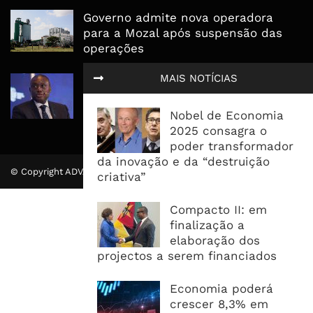
Governo admite nova operadora
para a Mozal após suspensão das
operações
MAIS NOTÍCIAS
CEO do Standard Bank pede ao
Governo que “saia do caminho” e
facilite os negócios
Nobel de Economia
2025 consagra o
poder transformador
da inovação e da “destruição
© Copyright ADVALUE. Todos Direitos Reservados.
criativa”
Compacto II: em
finalização a
elaboração dos
projectos a serem financiados
Economia poderá
crescer 8,3% em