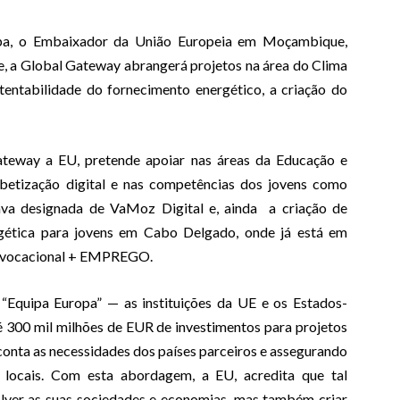
ropa, o Embaixador da União Europeia em Moçambique,
 a Global Gateway abrangerá projetos na área do Clima
stentabilidade do fornecimento energético, a criação do
ateway a EU, pretende apoiar nas áreas da Educação e
fabetização digital e nas competências dos jovens como
iava designada de VaMoz Digital e, ainda a criação de
gética para jovens em Cabo Delgado, onde já está em
ão vocacional + EMPREGO.
“Equipa Europa” — as instituições da UE e os Estados-
300 mil milhões de EUR de investimentos para projetos
conta as necessidades dos países parceiros e assegurando
 locais. Com esta abordagem, a EU, acredita que tal
olver as suas sociedades e economias, mas também criar