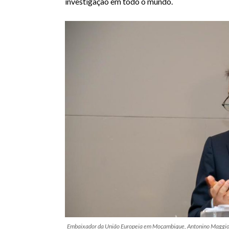
investigação em todo o mundo.
Embaixador da União Europeia em Moçambique, Antonino Maggi