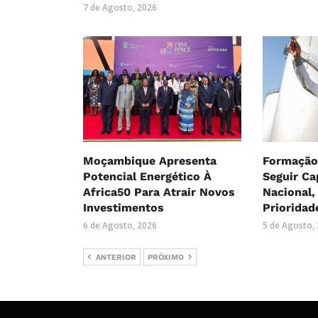
7 de Agosto, 2026
Moçambique Apresenta
Formação
Potencial Energético À
Seguir Ca
Africa50 Para Atrair Novos
Nacional
Investimentos
Prioridad
6 de Agosto, 2026
5 de Agosto,
ANTERIOR
PRÓXIMO