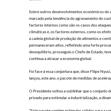
Sobre outros desenvolvimentos económicos do an
marcado pela tendência do agravamento do custo 
factores internos como são os casos dos ataques
climáticas e, os factores externos, como os efe
a cadeia global de produção de alimentos e combu
permaneceram altos, refletindo uma forte procur
desequilíbrio, prosseguiu o Chefe de Estado, teve
continua a atrasar a economia global.
Foi face à essa conjuntura que, disse Filipe Nyu
lançou, este ano, o pacote de medidas de aceler
O Presidente voltou a sublinhar que o conjunto 
privado para estimular a industrialização, a din
“Este pacote contém estímulos sólidos para a c