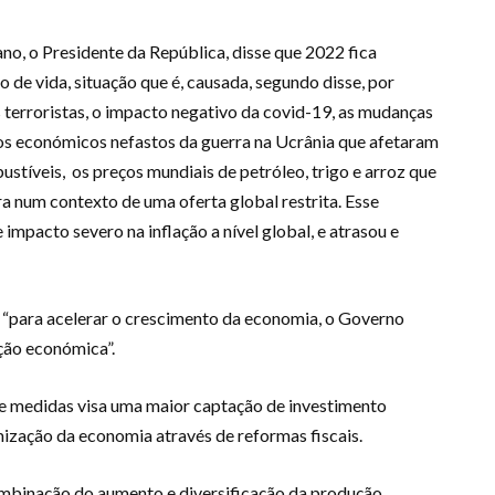
o, o Presidente da República, disse que 2022 fica
de vida, situação que é, causada, segundo disse, por
 terroristas, o impacto negativo da covid-19, as mudanças
itos económicos nefastos da guerra na Ucrânia que afetaram
stíveis, os preços mundiais de petróleo, trigo e arroz que
a num contexto de uma oferta global restrita. Esse
 impacto severo na inflação a nível global, e atrasou e
si, “para acelerar o crescimento da economia, o Governo
ação económica”.
de medidas visa uma maior captação de investimento
amização da economia através de reformas fiscais.
ombinação do aumento e diversificação da produção