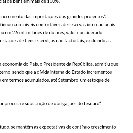
rcial de bens em mais de 100%.
o incremento das importações dos grandes projectos”.
ntinuou com níveis confortáveis de reservas internacionais
xou em 2.5 mil milhões de dólares, valor considerado
ortações de bens e serviços não factoriais, excluindo as
a economia do Pais, o Presidente da República, admitiu que
erno, sendo que a dívida interna do Estado incrementou
ndo em termos acumulados, até Setembro, um estoque de
or procura e subscrição de obrigações do tesouro”.
e tudo, se mantêm as expectativas de contínuo crescimento