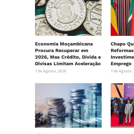
Economia Moçambicana
Chapo Que
Procura Recuperar em
Reformas
2026, Mas Crédito, Dívida e
Investime
Divisas Limitam Aceleração
Emprego
7 de Agosto, 2026
7 de Agosto,