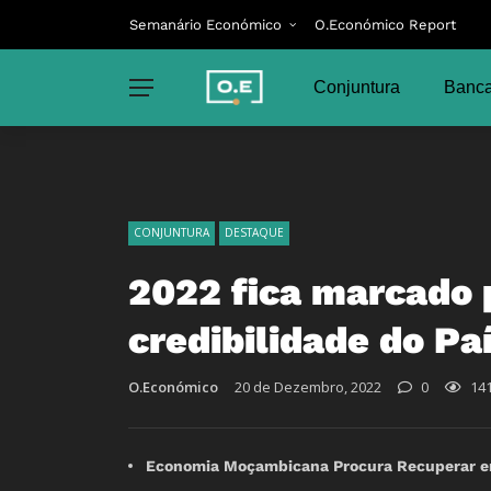
Semanário Económico
O.Económico Report
Conjuntura
Banca
CONJUNTURA
DESTAQUE
2022 fica marcado 
credibilidade do Paí
O.Económico
20 de Dezembro, 2022
0
14
Economia Moçambicana Procura Recuperar em 