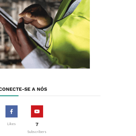
CONECTE-SE A NÓS
7
Likes
Subscribers