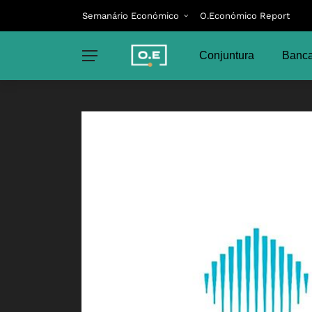
Semanário Económico
O.Económico Report
Conjuntura
Banca