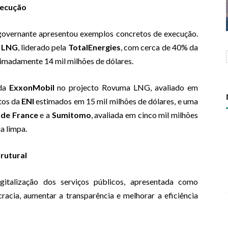
xecução
a governante apresentou exemplos concretos de execução.
 LNG
, liderado pela
TotalEnergies
, com cerca de 40% da
imadamente 14 mil milhões de dólares.
 da
ExxonMobil
no projecto Rovuma LNG, avaliado em
ctos da
ENI
estimados em 15 mil milhões de dólares, e uma
é de France
e a
Sumitomo
, avaliada em cinco mil milhões
a limpa.
rutural
gitalização dos serviços públicos, apresentada como
racia, aumentar a transparência e melhorar a eficiência