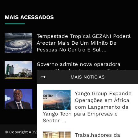
MAIS ACESSADOS
Tempestade Tropical GEZANI Poderá
Afectar Mais De Um Milhão De
Pessoas No Centro E Sul ...
Governo admite nova operadora
para a Mozal após suspensão das
MAIS NOTÍCIAS
operações
CEO do Standard Bank pede ao
Yango Group Expande
Governo que “saia do caminho” e
Operações em África
facilite os negócios
com Lançamento da
Yango Tech para Empresas e
Sector ...
© Copyright ADVALUE. Todos Direitos Reservados.
Trabalhadores da