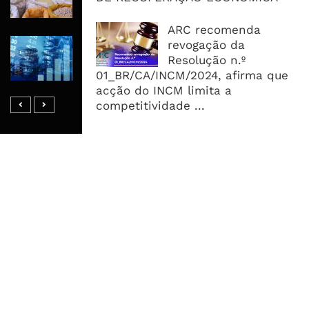
Oferta Confortável
ARC recomenda
Dívida Pública Sobe Para 75,2% do
revogação da
PIB e Pressão Desloca-se Para o
Resolução n.º
Endividamento Interno
01_BR/CA/INCM/2024, afirma que
acção do INCM limita a
competitividade ...
MAIS ACESSADOS
Tempestade Tropical GEZANI Poderá
Afectar Mais De Um Milhão De
Pessoas No Centro E Sul ...
Governo admite nova operadora
para a Mozal após suspensão das
operações