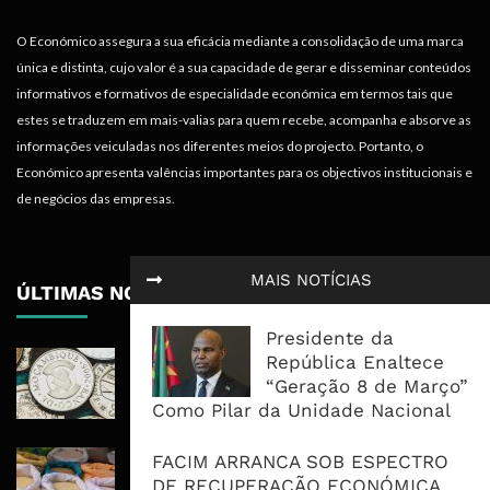
O Económico assegura a sua eficácia mediante a consolidação de uma marca
única e distinta, cujo valor é a sua capacidade de gerar e disseminar conteúdos
informativos e formativos de especialidade económica em termos tais que
estes se traduzem em mais-valias para quem recebe, acompanha e absorve as
informações veiculadas nos diferentes meios do projecto. Portanto, o
Económico apresenta valências importantes para os objectivos institucionais e
de negócios das empresas.
MAIS NOTÍCIAS
ÚLTIMAS NOTÍCIAS
Presidente da
Economia Moçambicana Procura
República Enaltece
Recuperar em 2026, Mas Crédito,
“Geração 8 de Março”
Dívida e Divisas Limitam Aceleração
Como Pilar da Unidade Nacional
Commodities Agrícolas Entram Numa
FACIM ARRANCA SOB ESPECTRO
Nova Fase de Risco Após Meses de
DE RECUPERAÇÃO ECONÓMICA