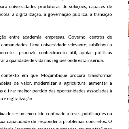
para universidades produtoras de soluções, capazes de
cola, a digitalização, a governação pública, a transição
ção entre academia, empresas, Governo, centros de
e comunidades. Uma universidade relevante, sublinhou o
etentes, produzir conhecimento útil, apoiar políticas
ar a qualidade de vida nas regiões onde está inserida.
m contexto em que Moçambique procura transformar
adeias de valor, modernizar a agricultura, aumentar a
 e tirar melhor partido das oportunidades associadas à
a e digitalização.
ixa de ser um exercício confinado a teses, publicações ou
a sua capacidade de responder a problemas concretos. O
 ciência “encerrada em teses guardadas em gavetas”, mas