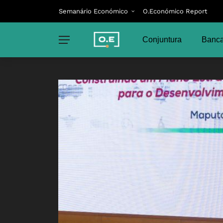
Semanário Económico
O.Económico Report
Conjuntura
Banca