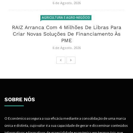
6 de Agosto, 2026
AGRICULTURA E AGRO-NEGÓCIO
RAIZ Arranca Com 4 Milhões De Libras Para
Criar Novas Soluções De Financiamento Às
PME
6 de Agosto, 2026
SOBRE NÓS
O Económico assegura a sua eficácia mediante a consolidação de uma marca
única e distinta, cujo valor é a sua capacidade de gerar e disseminar conteúdos
informativos e formativos de especialidade económica em termos tais que