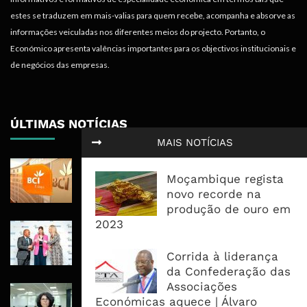
estes se traduzem em mais-valias para quem recebe, acompanha e absorve as
informações veiculadas nos diferentes meios do projecto. Portanto, o
Económico apresenta valências importantes para os objectivos institucionais e
de negócios das empresas.
ÚLTIMAS NOTÍCIAS
MAIS NOTÍCIAS
BCI Lucra 3,34 Mil Milhões De
Moçambique regista
Meticais, Mas Crédito A Clientes
novo recorde na
Recua 5,5%
produção de ouro em
2023
RAIZ Arranca Com 4 Milhões De
Libras Para Criar Novas Soluções De
Corrida à liderança
Financiamento Às PME
da Confederação das
Associações
Banco De Desenvolvimento Pode
Económicas aquece | Álvaro
Mobilizar Capital, Mas Governação