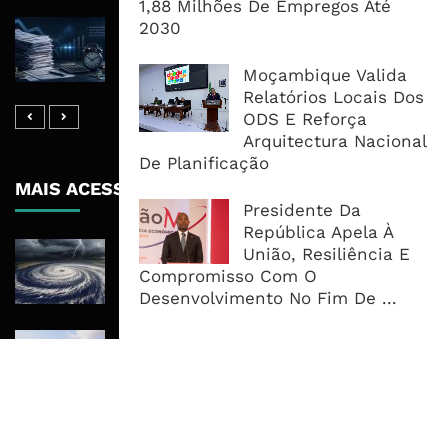
1,88 Milhões De Empregos Até
2030
Reembolsos Do IVA Sobem Para 4,5
Mil Milhões, Mas Morosidade
Mantém Empresas A Financiar O ...
Moçambique Valida
Relatórios Locais Dos
ODS E Reforça
Arquitectura Nacional
De Planificação
MAIS ACESSADOS
Presidente Da
República Apela À
Tempestade Tropical GEZANI Poderá
União, Resiliência E
Afectar Mais De Um Milhão De
Compromisso Com O
Pessoas No Centro E Sul ...
Desenvolvimento No Fim De ...
Governo admite nova operadora
para a Mozal após suspensão das
operações
CEO do Standard Bank pede ao