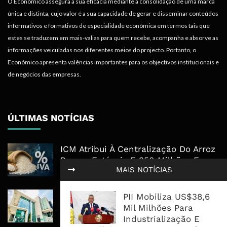
O Económico assegura a sua eficácia mediante a consolidação de uma marca
única e distinta, cujo valor é a sua capacidade de gerar e disseminar conteúdos
informativos e formativos de especialidade económica em termos tais que
estes se traduzem em mais-valias para quem recebe, acompanha e absorve as
informações veiculadas nos diferentes meios do projecto. Portanto, o
Económico apresenta valências importantes para os objectivos institucionais e
de negócios das empresas.
ÚLTIMAS NOTÍCIAS
ICM Atribui À Centralização Do Arroz
Preços Estáveis E 350 Milhões Em
MAIS NOTÍCIAS
Impostos
Nedbank Mantém Lucro Em R8,4 Mil
PII Mobiliza US$38,6
Milhões E Acelera Expansão Para
Mil Milhões Para
África Oriental
Industrialização E