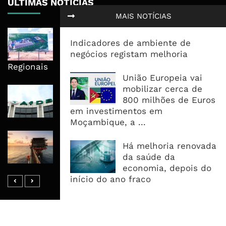
ÚLTIMAS NOTÍCIAS
MAIS NOTÍCIAS
Nova Capacidade Cimenteira Coloca
Indicadores de ambiente de
Moçambique No Caminho Da Auto-
negócios registam melhoria
Suficiência E Das Exportações
Regionais
União Europeia vai
mobilizar cerca de
AfDB Aprova US$265 Milhões E
800 milhões de Euros
Acelera Ligação Da Zâmbia Ao
em investimentos em
Corredor Do Lobito
Moçambique, a ...
Rovuma LNG Avança Com Selecção
Há melhoria renovada
De Consórcio EPC Antes Da FID De
da saúde da
2026
economia, depois do
início do ano fraco
MAIS ACESSADOS