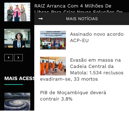
RAIZ Arranca Com 4 Milhões De
Libras Para Criar Novas Soluções De
Financiamento Às PME
MAIS NOTÍCIAS
Banco De Desenvolvimento Pode
Assinado novo acordo
Mobilizar Capital, Mas Governação
ACP-EU
Define O Resultado
Evasão em massa na
Cadeia Central da
Matola: 1.534 reclusos
MAIS ACESSADOS
evadiram-se, 33 mortos
PIB de Moçambique deverá
Tempestade Tropical GEZANI Poderá
contrair 3.8%
Afectar Mais De Um Milhão De
Pessoas No Centro E Sul ...
Governo admite nova operadora
para a Mozal após suspensão das