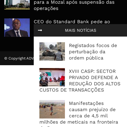
para a Mozal após suspensão das
operações
CEO do Standard Bank pede ao
Governo que “saia do caminho” e
MAIS NOTÍCIAS
facilite os negócios
Registados focos de
perturbação da
ordem pública
© Copyright ADVALUE. Todos Direitos Reservados.
XVIII CASP: SECTOR
PRIVADO DEFENDE A
REDUÇÃO DOS ALTOS
CUSTOS DE TRANSACÇÕES
Manifestações
causam prejuízo de
cerca de 4,5 mil
milhões de meticais na fronteira