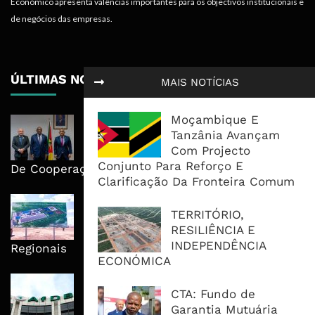
Económico apresenta valências importantes para os objectivos institucionais e
de negócios das empresas.
ÚLTIMAS NOTÍCIAS
MAIS NOTÍCIAS
Moçambique E
Moçambique E ECA Colocam
Tanzânia Avançam
Emprego, Industrialização E
Com Projecto
Execução No Centro Da Nova Agenda
Conjunto Para Reforço E
De Cooperação
Clarificação Da Fronteira Comum
Nova Capacidade Cimenteira Coloca
TERRITÓRIO,
Moçambique No Caminho Da Auto-
RESILIÊNCIA E
Suficiência E Das Exportações
INDEPENDÊNCIA
Regionais
ECONÓMICA
AfDB Aprova US$265 Milhões E
CTA: Fundo de
Acelera Ligação Da Zâmbia Ao
Garantia Mutuária
Corredor Do Lobito