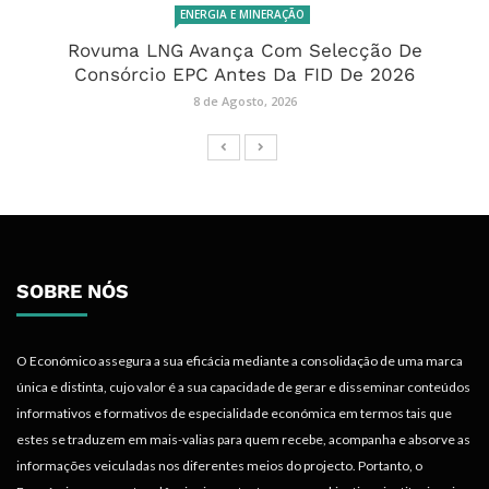
ENERGIA E MINERAÇÃO
Rovuma LNG Avança Com Selecção De
Consórcio EPC Antes Da FID De 2026
8 de Agosto, 2026
SOBRE NÓS
O Económico assegura a sua eficácia mediante a consolidação de uma marca
única e distinta, cujo valor é a sua capacidade de gerar e disseminar conteúdos
informativos e formativos de especialidade económica em termos tais que
estes se traduzem em mais-valias para quem recebe, acompanha e absorve as
informações veiculadas nos diferentes meios do projecto. Portanto, o