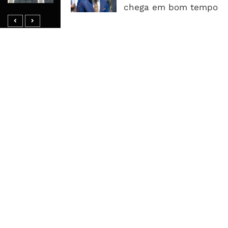
chega em bom tempo
MAIS ACESSADOS
Tempestade Tropical GEZANI Poderá
Afectar Mais De Um Milhão De
Pessoas No Centro E Sul ...
Governo admite nova operadora
para a Mozal após suspensão das
operações
CEO do Standard Bank pede ao
Governo que “saia do caminho” e
facilite os negócios