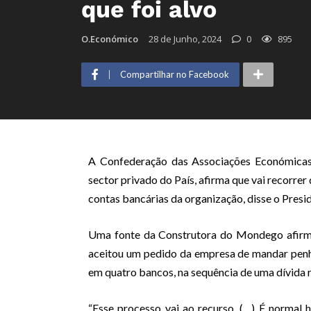
que foi alvo
O.Económico
28 de Junho, 2024
0
895
Compartilhar no Facebook
A Confederação das Associações Económicas
sector privado do País, afirma que vai recorrer
contas bancárias da organização, disse o Presi
Uma fonte da Construtora do Mondego afirmo
aceitou um pedido da empresa de mandar penho
em quatro bancos, na sequência de uma dívida 
“Esse processo vai ao recurso. (…) É normal 