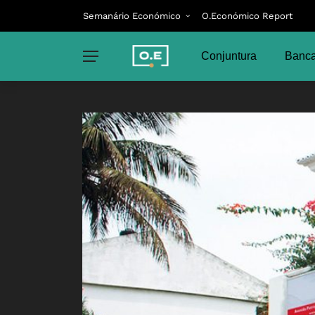
Semanário Económico
O.Económico Report
Conjuntura
Banca