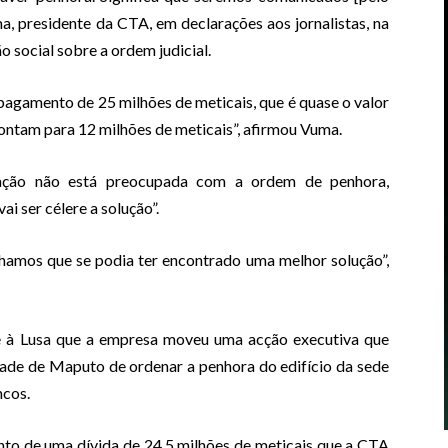
a, presidente da CTA, em declarações aos jornalistas, na
 social sobre a ordem judicial.
pagamento de 25 milhões de meticais, que é quase o valor
pontam para 12 milhões de meticais”, afirmou Vuma.
ação não está preocupada com a ordem de penhora,
ai ser célere a solução”.
achamos que se podia ter encontrado uma melhor solução”,
 à Lusa que a empresa moveu uma acção executiva que
idade de Maputo de ordenar a penhora do edifício da sede
ncos.
nto de uma dívida de 24,5 milhões de meticais que a CTA