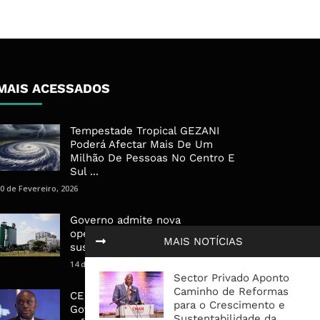
MAIS ACESSADOS
Tempestade Tropical GEZANI
Poderá Afectar Mais De Um
Milhão De Pessoas No Centro E
Sul ...
0 de Fevereiro, 2026
Governo admite nova
operadora para a Mozal após
MAIS NOTÍCIAS
suspensão das operações
14 de Março, 2026
Sector Privado Aponto
Caminho de Reformas
CEO do Standard Bank pede ao
para o Crescimento e
Governo que “saia do caminho”
Sustentabilidade da