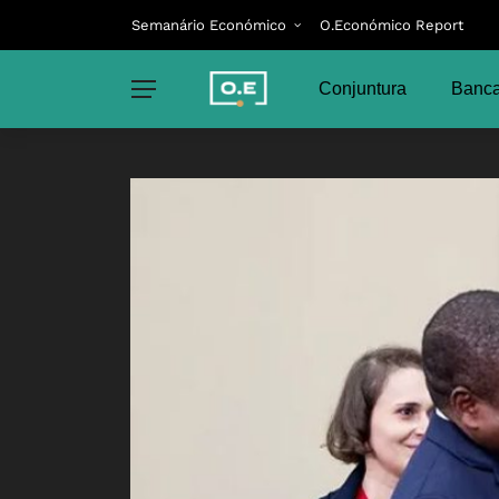
Semanário Económico
O.Económico Report
Conjuntura
Banca