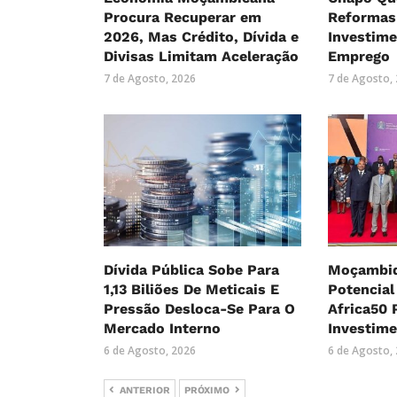
Procura Recuperar em
Reformas
2026, Mas Crédito, Dívida e
Investime
Divisas Limitam Aceleração
Emprego
7 de Agosto, 2026
7 de Agosto,
Dívida Pública Sobe Para
Moçambiq
1,13 Biliões De Meticais E
Potencial
Pressão Desloca-Se Para O
Africa50 
Mercado Interno
Investim
6 de Agosto, 2026
6 de Agosto,
ANTERIOR
PRÓXIMO