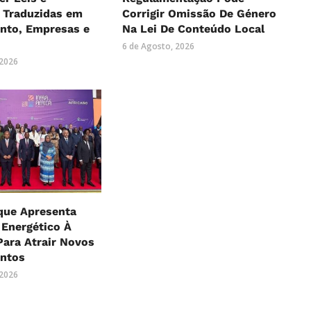
 Traduzidas em
Corrigir Omissão De Género
nto, Empresas e
Na Lei De Conteúdo Local
6 de Agosto, 2026
 2026
ue Apresenta
 Energético À
Para Atrair Novos
entos
 2026