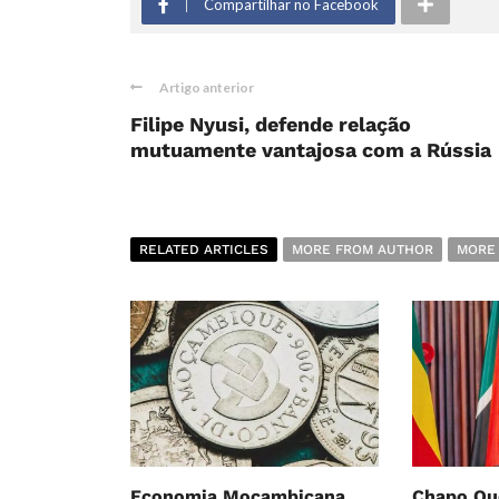
Compartilhar no Facebook
Artigo anterior
Filipe Nyusi, defende relação
mutuamente vantajosa com a Rússia
RELATED ARTICLES
MORE FROM AUTHOR
MORE
Economia Moçambicana
Chapo Que