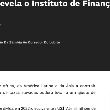
revela o Instituto de Finan
0
ão Da Zâmbia Ao Corredor Do Lobito
e África, da América Latina e da Ásia a contrair
a de taxas elevadas poderá levar a um ajuste de
 dívida, em 2022, o equivalente a US$ 7,5 mil milhões de