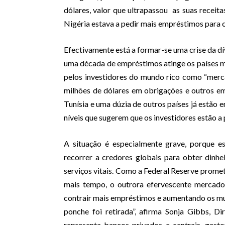
dólares, valor que ultrapassou as suas receit
Nigéria estava a pedir mais empréstimos para co
Efectivamente está a formar-se uma crise da 
uma década de empréstimos atinge os países m
pelos investidores do mundo rico como “merca
milhões de dólares em obrigações e outros emp
Tunísia e uma dúzia de outros países já estão 
níveis que sugerem que os investidores estão a
A situação é especialmente grave, porque e
recorrer a credores globais para obter dinhei
serviços vitais. Como a Federal Reserve prome
mais tempo, o outrora efervescente mercado 
contrair mais empréstimos e aumentando os mui
ponche foi retirada”, afirma Sonja Gibbs, Dir
representa bancos privados e centrais, gest