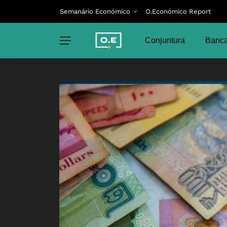
Semanário Económico
O.Económico Report
Conjuntura
Banca