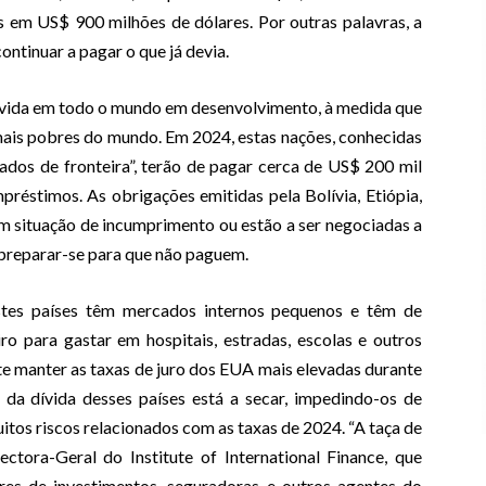
as em US$ 900 milhões de dólares. Por outras palavras, a
ntinuar a pagar o que já devia.
dívida em todo o mundo em desenvolvimento, à medida que
ais pobres do mundo. Em 2024, estas nações, conhecidas
dos de fronteira”, terão de pagar cerca de US$ 200 mil
réstimos. As obrigações emitidas pela Bolívia, Etiópia,
em situação de incumprimento ou estão a ser negociadas a
 preparar-se para que não paguem.
stes países têm mercados internos pequenos e têm de
ro para gastar em hospitais, estradas, escolas e outros
te manter as taxas de juro dos EUA mais elevadas durante
da dívida desses países está a secar, impedindo-os de
tos riscos relacionados com as taxas de 2024. “A taça de
ectora-Geral do Institute of International Finance, que
ores de investimentos, seguradoras e outros agentes do