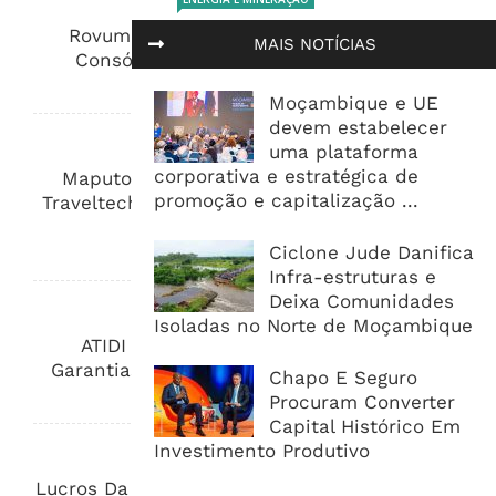
Rovuma LNG Avança Com Selecção De
MAIS NOTÍCIAS
Consórcio EPC Antes Da FID De 2026
8 de Agosto, 2026
Moçambique e UE
devem estabelecer
DESTAQUE
uma plataforma
corporativa e estratégica de
Maputo Vai Acolher Cimeira Africana De
promoção e capitalização ...
Traveltech E Coloca Digitalização No Centro
Da Agenda Turística
Ciclone Jude Danifica
8 de Agosto, 2026
Infra-estruturas e
Deixa Comunidades
ÁFRICA
Isoladas no Norte de Moçambique
ATIDI Quer Duplicar Capital E Elevar
Garantias Para US$20 Mil Milhões Por Ano
Chapo E Seguro
8 de Agosto, 2026
Procuram Converter
Capital Histórico Em
Investimento Produtivo
BANCA E FINANÇAS
Lucros Da BVM Caem 86% E Dependência Da