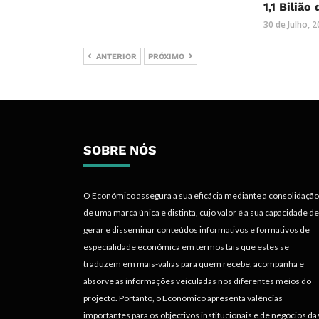
1,1 Bilião
30 de Julho, 
ANTERIOR
PRÓXIMO
SOBRE NÓS
O Económico assegura a sua eficácia mediante a consolidação
de uma marca única e distinta, cujo valor é a sua capacidade de
gerar e disseminar conteúdos informativos e formativos de
especialidade económica em termos tais que estes se
traduzem em mais-valias para quem recebe, acompanha e
absorve as informações veiculadas nos diferentes meios do
projecto. Portanto, o Económico apresenta valências
importantes para os objectivos institucionais e de negócios da