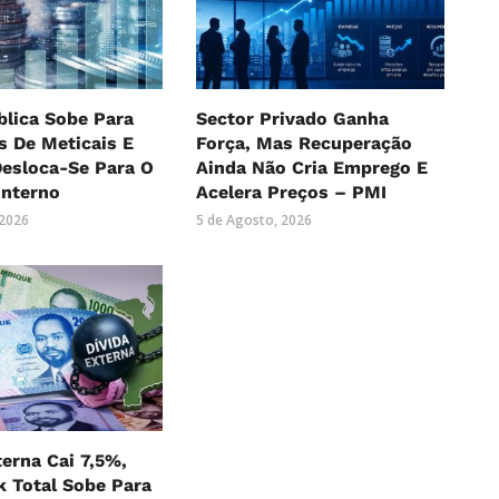
blica Sobe Para
Sector Privado Ganha
es De Meticais E
Força, Mas Recuperação
Desloca-Se Para O
Ainda Não Cria Emprego E
Interno
Acelera Preços – PMI
 2026
5 de Agosto, 2026
terna Cai 7,5%,
 Total Sobe Para