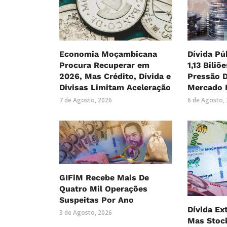
Economia Moçambicana
Dívida Pú
Procura Recuperar em
1,13 Biliõ
2026, Mas Crédito, Dívida e
Pressão 
Divisas Limitam Aceleração
Mercado 
7 de Agosto, 2026
6 de Agosto,
GIFiM Recebe Mais De
Quatro Mil Operações
Suspeitas Por Ano
Dívida Ex
3 de Agosto, 2026
Mas Stock