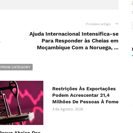
Próximo artigo
Ajuda Internacional Intensifica-se
l
Para Responder às Cheias em
Moçambique Com a Noruega, ...
 FROM CATEGORY
Restrições Às Exportações
Podem Acrescentar 21,4
Milhões De Pessoas À Fome
4 de Agosto, 2026
Recua Abaixo Dos