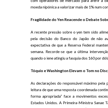
com operadores de mercado para aferir a di
moeda nipónica a valorizar mais de 1% num conte
Fragilidade do Yen Reacende o Debate Sobr
A recente pressão sobre o yen tem sido alim
pela decisão do Banco do Japão de não av
expectativa de que a Reserva Federal mantenh
semana. Recorde-se que a última intervençã
quando o iene atingiu a fasquia dos 160 por dóla
Tóquio e Washington Elevam o Tom no Dis
As declarações do responsável máximo pela p
leitura de que uma resposta coordenada contin
forma apropriada” face a movimentos exces
Estados Unidos. A Primeira-Ministra Sanae Ta