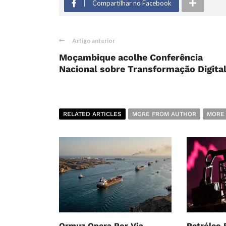
Compartilhar no Facebook
Artigo anterior
Moçambique acolhe Conferência
Nacional sobre Transformação Digita
RELATED ARTICLES
MORE FROM AUTHOR
MORE
Ormuz Opera Por Via
Petróleo 