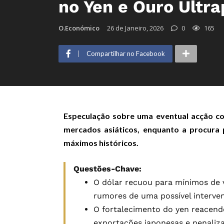
no Yen e Ouro Ultra
O.Económico
26 de Janeiro, 2026
0
165
Compartilhar no Facebook
Especulação sobre uma eventual acção co
mercados asiáticos, enquanto a procura 
máximos históricos.
Questões-Chave:
O dólar recuou para mínimos de v
rumores de uma possível interve
O fortalecimento do yen reacend
exportações japonesas e penaliza