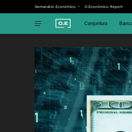
Semanário Económico
O.Económico Report
Conjuntura
Banca