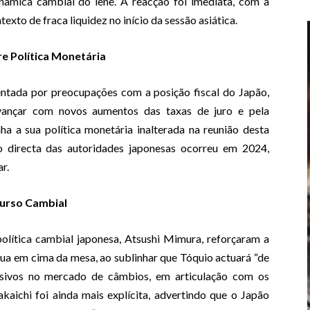
nâmica cambial do iene. A reacção foi imediata, com a
xto de fraca liquidez no início da sessão asiática.
e Política Monetária
entada por preocupações com a posição fiscal do Japão,
ançar com novos aumentos das taxas de juro e pela
a a sua política monetária inalterada na reunião desta
o directa das autoridades japonesas ocorreu em 2024,
r.
curso Cambial
olítica cambial japonesa, Atsushi Mimura, reforçaram a
ua em cima da mesa, ao sublinhar que Tóquio actuará “de
sivos no mercado de câmbios, em articulação com os
kaichi foi ainda mais explícita, advertindo que o Japão