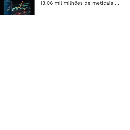
Petróleo Fecha Semana Em Forte
13,06 mil milhões de meticais ...
Queda, Mas Hormuz Mantém O
Mercado Longe Da Normalidade
MAIS ACESSADOS
Tempestade Tropical GEZANI Poderá
Afectar Mais De Um Milhão De
Pessoas No Centro E Sul ...
Governo admite nova operadora
para a Mozal após suspensão das
operações
CEO do Standard Bank pede ao
Governo que “saia do caminho” e