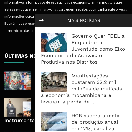
informativos e formativos de especialidade económica em termos tais que
estes se traduzem em mais-valias para quem recebe, acompanha e absorve as
informações veiculadas nos diferentes meios do projecto. Portanto, o
MAIS NOTÍCIAS
Económico apresenta valências importantes para os objectivos institucionais e
de negócios das empresas.
Governo Quer FDEL a
Enquadrar a
Juventude como Eixo
Económico da Activação
ÚLTIMAS NOTÍCIAS
Produtiva nos Distritos
Dólar Fecha Segunda Semana Em
Manifestações
Queda E Emprego Reabre O Debate
custaram 32,2 mil
Sobre Os Juros Da ...
milhões de meticais
à economia moçambicana e
AdeM Quer Escalar Fundo
levaram à perda de ...
Revolvente Para Transformar
Ligações Domiciliárias Em
HCB supera a meta
Instrumento De Inclusão
de produção anual
em 12%, canaliza