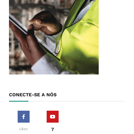
CONECTE-SE A NÓS
7
Likes