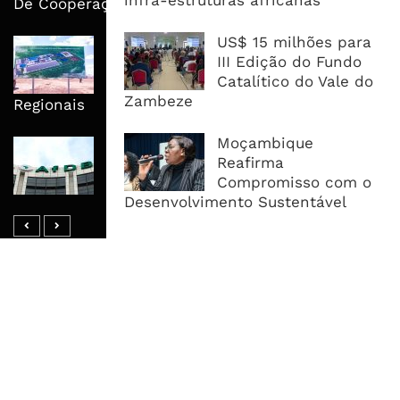
infra-estruturas africanas
De Cooperação
US$ 15 milhões para
Nova Capacidade Cimenteira Coloca
III Edição do Fundo
Moçambique No Caminho Da Auto-
Catalítico do Vale do
Suficiência E Das Exportações
Zambeze
Regionais
Moçambique
AfDB Aprova US$265 Milhões E
Reafirma
Acelera Ligação Da Zâmbia Ao
Compromisso com o
Corredor Do Lobito
Desenvolvimento Sustentável
MAIS ACESSADOS
Tempestade Tropical GEZANI Poderá
Afectar Mais De Um Milhão De
Pessoas No Centro E Sul ...