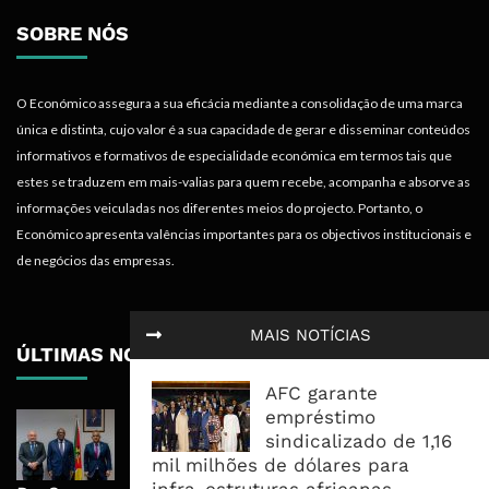
SOBRE NÓS
O Económico assegura a sua eficácia mediante a consolidação de uma marca
única e distinta, cujo valor é a sua capacidade de gerar e disseminar conteúdos
informativos e formativos de especialidade económica em termos tais que
estes se traduzem em mais-valias para quem recebe, acompanha e absorve as
informações veiculadas nos diferentes meios do projecto. Portanto, o
Económico apresenta valências importantes para os objectivos institucionais e
de negócios das empresas.
MAIS NOTÍCIAS
ÚLTIMAS NOTÍCIAS
AFC garante
empréstimo
Moçambique E ECA Colocam
sindicalizado de 1,16
Emprego, Industrialização E
mil milhões de dólares para
Execução No Centro Da Nova Agenda