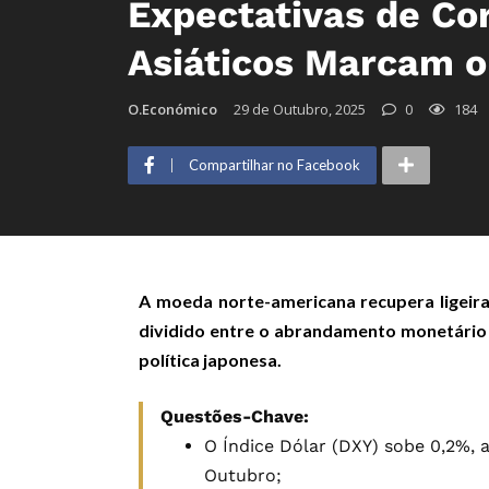
Expectativas de Co
Asiáticos Marcam o
O.Económico
29 de Outubro, 2025
0
184
Compartilhar no Facebook
A moeda norte-americana recupera ligei
dividido entre o abrandamento monetário 
política japonesa.
Questões-Chave:
O Índice Dólar (DXY) sobe 0,2%, a
Outubro;