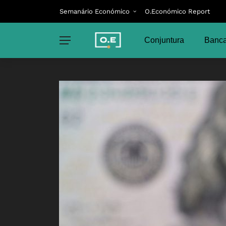
Semanário Económico
O.Económico Report
Conjuntura
Banca