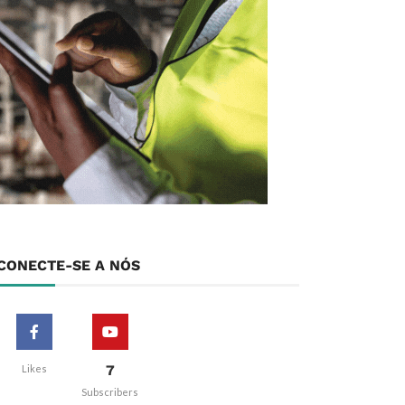
CONECTE-SE A NÓS
7
Likes
Subscribers