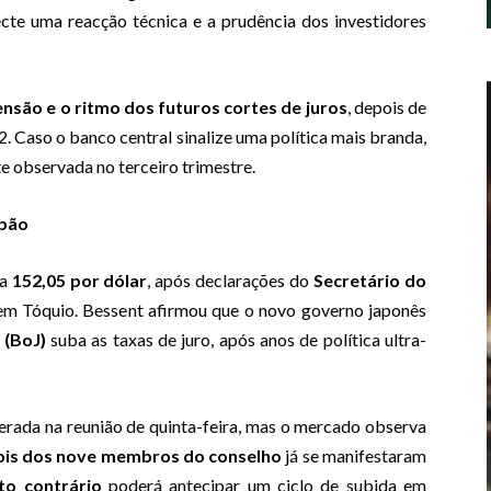
ecte uma reacção técnica e a prudência dos investidores
nsão e o ritmo dos futuros cortes de juros
, depois de
. Caso o banco central sinalize uma política mais branda,
e observada no terceiro trimestre.
apão
ra
152,05 por dólar
, após declarações do
Secretário do
 em Tóquio. Bessent afirmou que o novo governo japonês
 (BoJ)
suba as taxas de juro, após anos de política ultra-
erada na reunião de quinta-feira, mas o mercado observa
ois dos nove membros do conselho
já se manifestaram
to contrário
poderá antecipar um ciclo de subida em