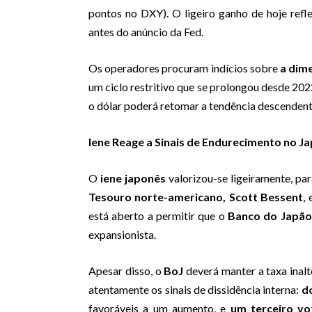
pontos no DXY). O ligeiro ganho de hoje refl
antes do anúncio da Fed.
Os operadores procuram indícios sobre
a dime
um ciclo restritivo que se prolongou desde 2022
o dólar poderá retomar a tendência descendent
Iene Reage a Sinais de Endurecimento no J
O
iene japonês
valorizou-se ligeiramente, pa
Tesouro norte-americano, Scott Bessent
,
está aberto a permitir que o
Banco do Japão
expansionista.
Apesar disso, o
BoJ
deverá manter a taxa inalt
atentamente os sinais de dissidência interna:
d
favoráveis a um aumento, e
um terceiro vo