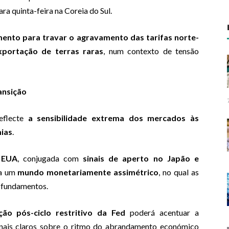
ra quinta-feira na Coreia do Sul.
nto para travar o agravamento das tarifas norte-
xportação de terras raras
, num contexto de tensão
ansição
eflecte
a sensibilidade extrema dos mercados às
mias
.
 EUA
, conjugada com
sinais de aperto no Japão e
la um
mundo monetariamente assimétrico
, no qual as
 fundamentos.
ção pós-ciclo restritivo da Fed
poderá acentuar a
sinais claros sobre o ritmo do abrandamento económico