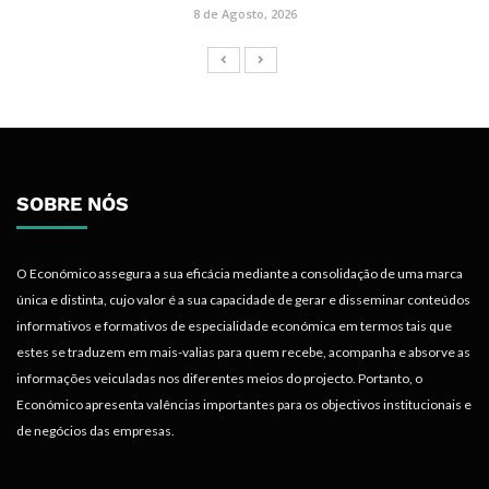
8 de Agosto, 2026
SOBRE NÓS
O Económico assegura a sua eficácia mediante a consolidação de uma marca
única e distinta, cujo valor é a sua capacidade de gerar e disseminar conteúdos
informativos e formativos de especialidade económica em termos tais que
estes se traduzem em mais-valias para quem recebe, acompanha e absorve as
informações veiculadas nos diferentes meios do projecto. Portanto, o
Económico apresenta valências importantes para os objectivos institucionais e
de negócios das empresas.