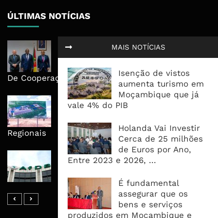
ÚLTIMAS NOTÍCIAS
Moçambique E ECA Colocam
MAIS NOTÍCIAS
Emprego, Industrialização E
Execução No Centro Da Nova Agenda
Isenção de vistos
De Cooperação
aumenta turismo em
Moçambique que já
Nova Capacidade Cimenteira Coloca
vale 4% do PIB
Moçambique No Caminho Da Auto-
Suficiência E Das Exportações
Holanda Vai Investir
Regionais
Cerca de 25 milhões
de Euros por Ano,
AfDB Aprova US$265 Milhões E
Entre 2023 e 2026, ...
Acelera Ligação Da Zâmbia Ao
Corredor Do Lobito
É fundamental
assegurar que os
bens e serviços
produzidos em Moçambique e